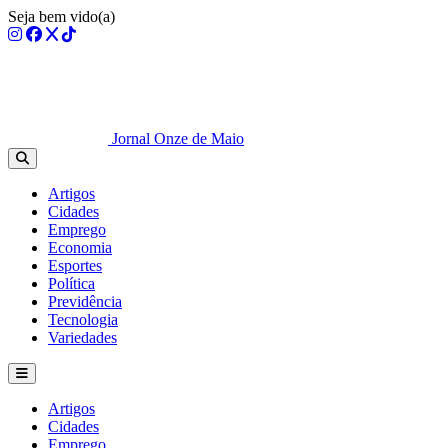
Seja bem vido(a)
Jornal Onze de Maio
Artigos
Cidades
Emprego
Economia
Esportes
Política
Previdência
Tecnologia
Variedades
Artigos
Cidades
Emprego