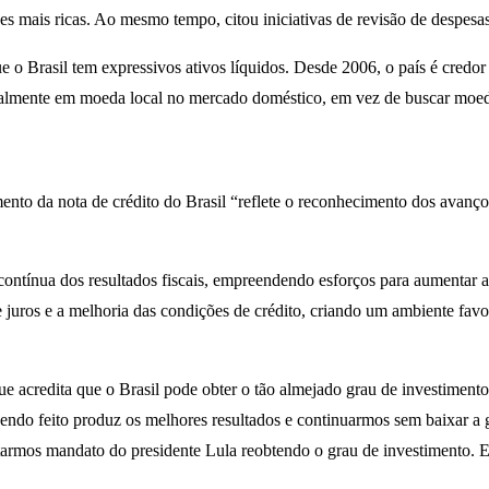
es mais ricas. Ao mesmo tempo, citou iniciativas de revisão de despesas
 o Brasil tem expressivos ativos líquidos. Desde 2006, o país é credor 
ipalmente em moeda local no mercado doméstico, em vez de buscar moeda
nto da nota de crédito do Brasil “reflete o reconhecimento dos avanço
tínua dos resultados fiscais, empreendendo esforços para aumentar a a
e juros e a melhoria das condições de crédito, criando um ambiente fav
 acredita que o Brasil pode obter o tão almejado grau de investiment
sendo feito produz os melhores resultados e continuarmos sem baixar a g
tarmos mandato do presidente Lula reobtendo o grau de investimento. El