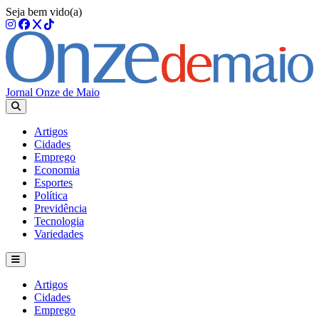
Seja bem vido(a)
Jornal Onze de Maio
Artigos
Cidades
Emprego
Economia
Esportes
Política
Previdência
Tecnologia
Variedades
Artigos
Cidades
Emprego