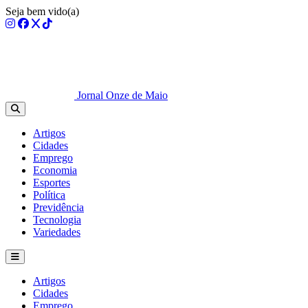
Seja bem vido(a)
Jornal Onze de Maio
Artigos
Cidades
Emprego
Economia
Esportes
Política
Previdência
Tecnologia
Variedades
Artigos
Cidades
Emprego