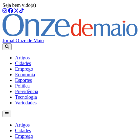
Seja bem vido(a)
Jornal Onze de Maio
Artigos
Cidades
Emprego
Economia
Esportes
Política
Previdência
Tecnologia
Variedades
Artigos
Cidades
Emprego