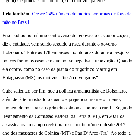
jagunços e policiais’ de atirarem, sem motivo aparente”.
Leia também:
Cresce 24% número de mortes por armas de fogo de
mão no Brasil
Esse padrão no mínimo controverso de renovação das autorizações,
diz a entidade, vem sendo seguido à risca durante o governo
Bolsonaro. “Entre as 178 empresas monitoradas durante a pesquisa,
poucos foram os casos em que houve negativa à renovação. Quando
ela ocorre, como no caso da planta do frigorífico Marfrig em
Bataguassu (MS), os motivos não são divulgados”.
Cabe salientar, por fim, que a política armamentista de Bolsonaro,
além de já ter mostrado o quanto é prejudicial no meio urbano,
também demonstra seus primeiros sintomas no meio rural. “Segundo
levantamento da Comissão Pastoral da Terra (CPT), em 2021 os
assassinatos no campo registraram seu maior número desde 2017 –
ano dos massacres de Colniza (MT) e Pau D’Arco (PA). Ao todo, a