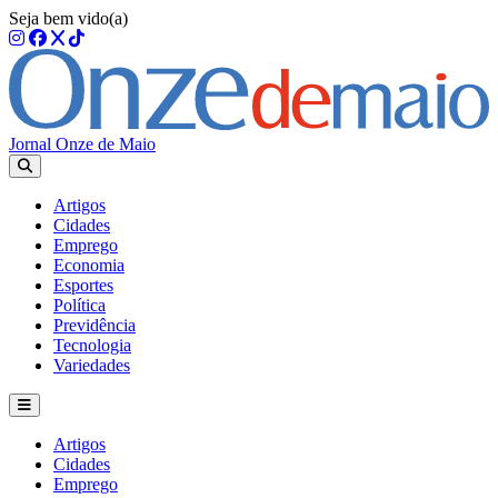
Seja bem vido(a)
Jornal Onze de Maio
Artigos
Cidades
Emprego
Economia
Esportes
Política
Previdência
Tecnologia
Variedades
Artigos
Cidades
Emprego