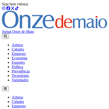
Seja bem vido(a)
Jornal Onze de Maio
Artigos
Cidades
Emprego
Economia
Esportes
Política
Previdência
Tecnologia
Variedades
Artigos
Cidades
Emprego