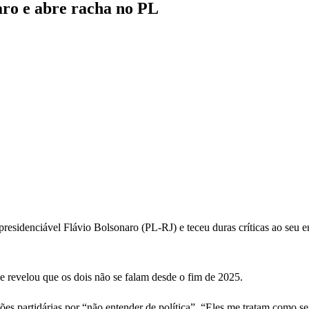
ro e abre racha no PL
residenciável Flávio Bolsonaro (PL-RJ) e teceu duras críticas ao seu 
e revelou que os dois não se falam desde o fim de 2025.
isões partidárias por “não entender de política”. “Eles me tratam como s