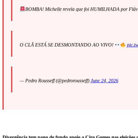
BOMBA! Michelle revela que foi HUMILHADA por Flávio
O CLÃ ESTÁ SE DESMONTANDO AO VIVO!
pic.
— Pedro Rousseff (@pedrorousseff)
June 24, 2026
Divergência tem pano de fundo apoio a Ciro Gomes nas eleições