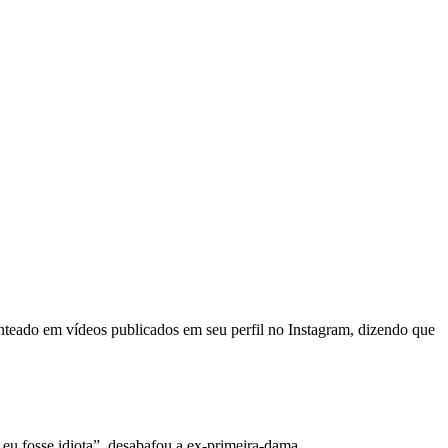
enteado em vídeos publicados em seu perfil no Instagram, dizendo que
e eu fosse idiota”, desabafou a ex-primeira-dama.