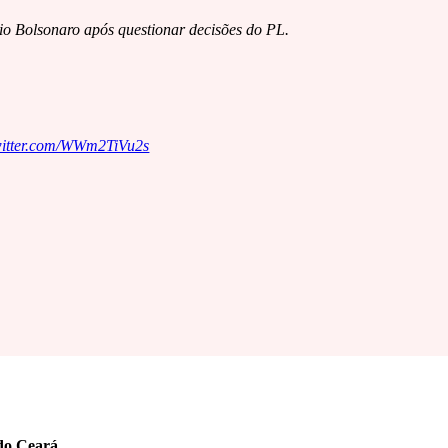
 Bolsonaro após questionar decisões do PL.
twitter.com/WWm2TiVu2s
 do Ceará