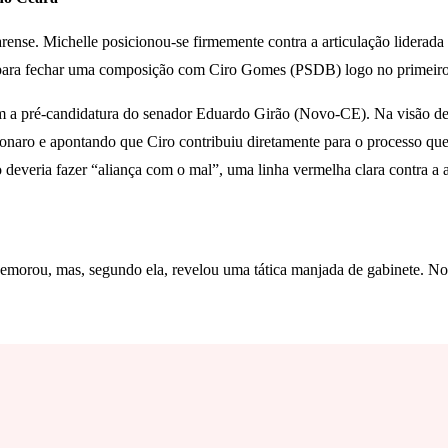
ense. Michelle posicionou-se firmemente contra a articulação liderad
 para fechar uma composição com Ciro Gomes (PSDB) logo no primeiro 
m a pré-candidatura do senador Eduardo Girão (Novo-CE). Na visão dela
lsonaro e apontando que Ciro contribuiu diretamente para o processo qu
ão deveria fazer “aliança com o mal”, uma linha vermelha clara contra a
emorou, mas, segundo ela, revelou uma tática manjada de gabinete. No 