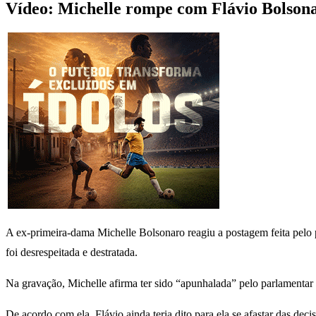
Vídeo: Michelle rompe com Flávio Bolsona
A ex-primeira-dama Michelle Bolsonaro reagiu a postagem feita pelo p
foi desrespeitada e destratada.
Na gravação, Michelle afirma ter sido “apunhalada” pelo parlamentar 
De acordo com ela, Flávio ainda teria dito para ela se afastar das dec