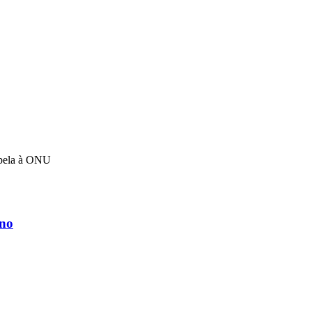
apela à ONU
rno