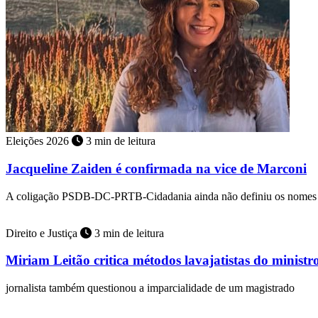
Eleições 2026
3 min de leitura
Jacqueline Zaiden é confirmada na vice de Marconi
A coligação PSDB-DC-PRTB-Cidadania ainda não definiu os nomes 
Direito e Justiça
3 min de leitura
Miriam Leitão critica métodos lavajatistas do minist
jornalista também questionou a imparcialidade de um magistrado