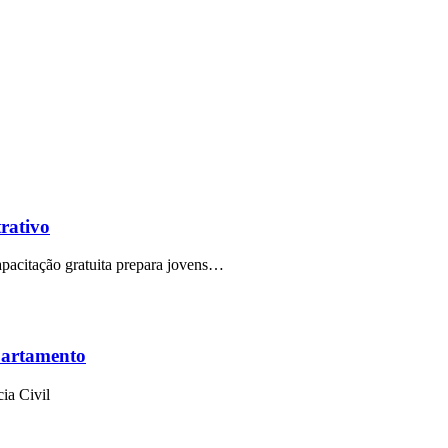
trativo
capacitação gratuita prepara jovens…
partamento
ia Civil