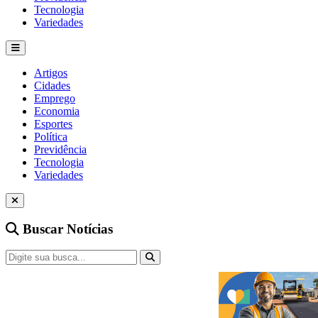
Tecnologia
Variedades
Artigos
Cidades
Emprego
Economia
Esportes
Política
Previdência
Tecnologia
Variedades
Buscar Notícias