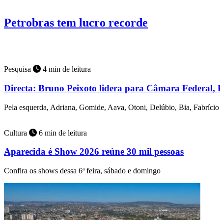
Brasil
6 min de leitura
Petrobras tem lucro recorde
Estatal acelera produção das plataformas P-78 e P-79.
Pesquisa
4 min de leitura
Directa: Bruno Peixoto lidera para Câmara Federal, 
Pela esquerda, Adriana, Gomide, Aava, Otoni, Delúbio, Bia, Fabríci
Cultura
6 min de leitura
Aparecida é Show 2026 reúne 30 mil pessoas
Confira os shows dessa 6ª feira, sábado e domingo