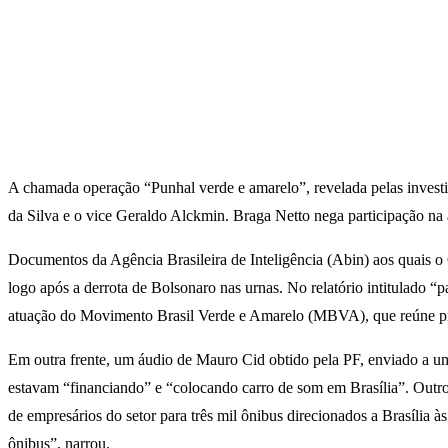
A chamada operação “Punhal verde e amarelo”, revelada pelas investi
da Silva e o vice Geraldo Alckmin. Braga Netto nega participação na a
Documentos da Agência Brasileira de Inteligência (Abin) aos quais o
logo após a derrota de Bolsonaro nas urnas. No relatório intitulado “
atuação do Movimento Brasil Verde e Amarelo (MBVA), que reúne produ
Em outra frente, um áudio de Mauro Cid obtido pela PF, enviado a um
estavam “financiando” e “colocando carro de som em Brasília”. Outro
de empresários do setor para três mil ônibus direcionados a Brasília às
ônibus”, narrou.