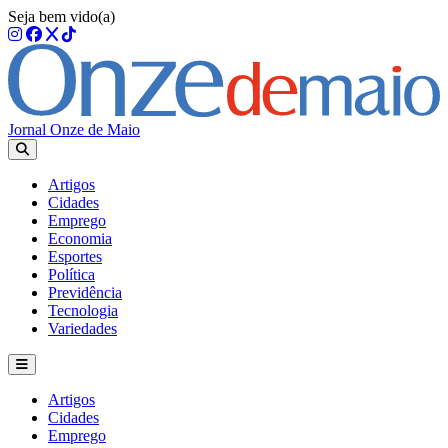
Seja bem vido(a)
Jornal Onze de Maio
Artigos
Cidades
Emprego
Economia
Esportes
Política
Previdência
Tecnologia
Variedades
Artigos
Cidades
Emprego