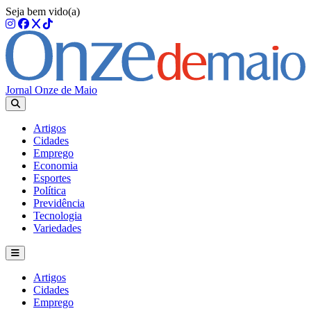
Seja bem vido(a)
Jornal Onze de Maio
Artigos
Cidades
Emprego
Economia
Esportes
Política
Previdência
Tecnologia
Variedades
Artigos
Cidades
Emprego