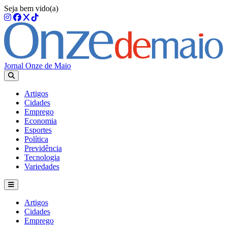
Seja bem vido(a)
Jornal Onze de Maio
Artigos
Cidades
Emprego
Economia
Esportes
Política
Previdência
Tecnologia
Variedades
Artigos
Cidades
Emprego