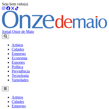
Seja bem vido(a)
Jornal Onze de Maio
Artigos
Cidades
Emprego
Economia
Esportes
Política
Previdência
Tecnologia
Variedades
Artigos
Cidades
Emprego