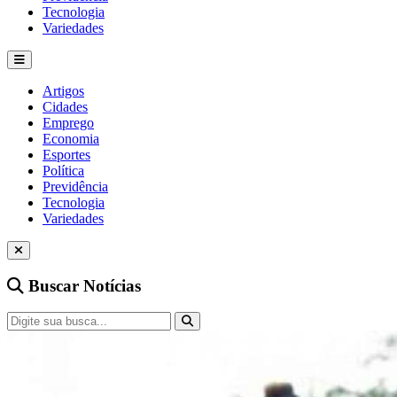
Tecnologia
Variedades
Artigos
Cidades
Emprego
Economia
Esportes
Política
Previdência
Tecnologia
Variedades
Buscar Notícias