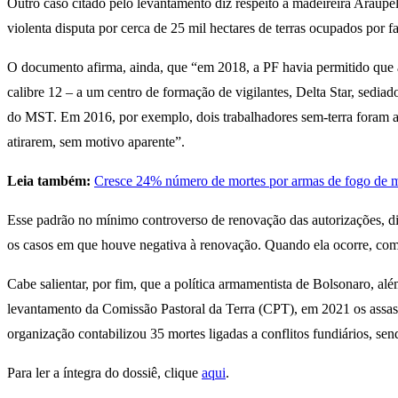
Outro caso citado pelo levantamento diz respeito à madeireira Araup
violenta disputa por cerca de 25 mil hectares de terras ocupados po
O documento afirma, ainda, que “em 2018, a PF havia permitido que a
calibre 12 – a um centro de formação de vigilantes, Delta Star, sed
do MST. Em 2016, por exemplo, dois trabalhadores sem-terra foram as
atirarem, sem motivo aparente”.
Leia também:
Cresce 24% número de mortes por armas de fogo de m
Esse padrão no mínimo controverso de renovação das autorizações, di
os casos em que houve negativa à renovação. Quando ela ocorre, com
Cabe salientar, por fim, que a política armamentista de Bolsonaro, a
levantamento da Comissão Pastoral da Terra (CPT), em 2021 os assa
organização contabilizou 35 mortes ligadas a conflitos fundiários, s
Para ler a íntegra do dossiê, clique
aqui
.