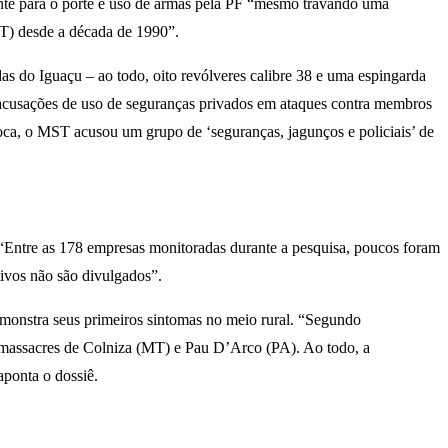
ente para o porte e uso de armas pela PF “mesmo travando uma
MST) desde a década de 1990”.
s do Iguaçu – ao todo, oito revólveres calibre 38 e uma espingarda
s acusações de uso de seguranças privados em ataques contra membros
oca, o MST acusou um grupo de ‘seguranças, jagunços e policiais’ de
 “Entre as 178 empresas monitoradas durante a pesquisa, poucos foram
tivos não são divulgados”.
demonstra seus primeiros sintomas no meio rural. “Segundo
 massacres de Colniza (MT) e Pau D’Arco (PA). Ao todo, a
aponta o dossiê.