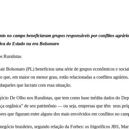
 no campo beneficiaram grupos responsáveis por conflitos agrários; 
tiva do Estado na era Bolsonaro
 Ruralistas
air Bolsonaro (PL) beneficiou uma série de grupos econômicos e sociais
ue, em maior ou menor grau, estão relacionadas a conflitos agrários. O
daqueles que lucram com essa situação.
ócio De Olho nos Ruralistas, que tem como base inédita dados do Depar
nça orgânica” de seu patrimônio — ou seja, empresas que têm seus próp
tores que figuram entre alguns dos mais envolvidos em conflitos no ca
negócio brasileiro, segundo relação da Forbes: os frigoríficos JBS, Ma