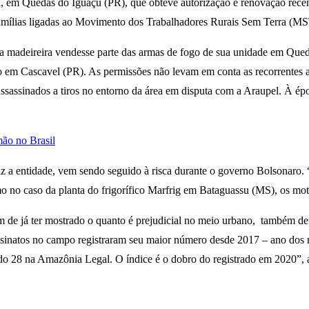
el, em Quedas do Iguaçu (PR), que obteve autorização e renovação rec
r famílias ligadas ao Movimento dos Trabalhadores Rurais Sem Terra (
 madeireira vendesse parte das armas de fogo de sua unidade em Queda
iado em Cascavel (PR). As permissões não levam em conta as recorrente
sassinados a tiros no entorno da área em disputa com a Araupel. À ép
ão no Brasil
z a entidade, vem sendo seguido à risca durante o governo Bolsonaro.
o no caso da planta do frigorífico Marfrig em Bataguassu (MS), os mo
lém de já ter mostrado o quanto é prejudicial no meio urbano, também 
ssinatos no campo registraram seu maior número desde 2017 – ano dos
endo 28 na Amazônia Legal. O índice é o dobro do registrado em 2020”, 