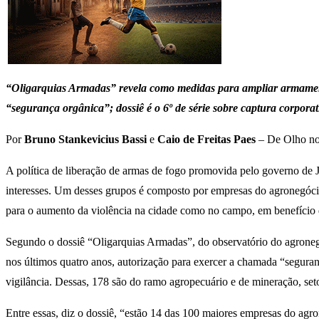
“Oligarquias Armadas”
revela como medidas para ampliar armamento
“segurança orgânica”; dossiê é o 6º de série sobre captura corpora
Por
Bruno Stankevicius Bassi
e
Caio de Freitas Paes
– De Olho nos
A política de liberação de armas de fogo promovida pelo governo de J
interesses. Um desses grupos é composto por empresas do agronegócio q
para o aumento da violência na cidade como no campo, em benefício 
Segundo o dossiê “Oligarquias Armadas”, do observatório do agroneg
nos últimos quatro anos, autorização para exercer a chamada “segura
vigilância. Dessas, 178 são do ramo agropecuário e de mineração, se
Entre essas, diz o dossiê, “estão 14 das 100 maiores empresas do agro