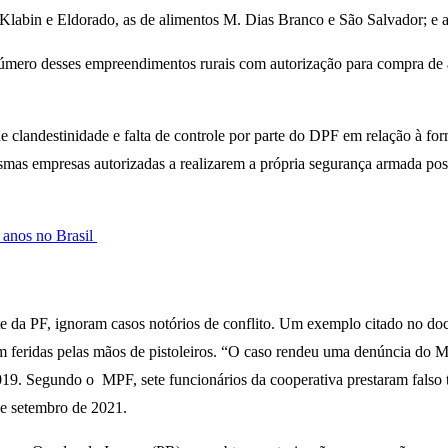
se Klabin e Eldorado, as de alimentos M. Dias Branco e São Salvador; e
úmero desses empreendimentos rurais com autorização para compra de
de clandestinidade e falta de controle por parte do DPF em relação à fo
esmas empresas autorizadas a realizarem a própria segurança armada pos
 anos no Brasil
arte da PF, ignoram casos notórios de conflito. Um exemplo citado no
aram feridas pelas mãos de pistoleiros. “O caso rendeu uma denúncia do
 2019. Segundo o MPF, sete funcionários da cooperativa prestaram falso 
de setembro de 2021.