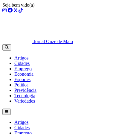
Seja bem vido(a)
Jornal Onze de Maio
Artigos
Cidades
Emprego
Economia
Esportes
Política
Previdência
Tecnologia
Variedades
Artigos
Cidades
Emprego