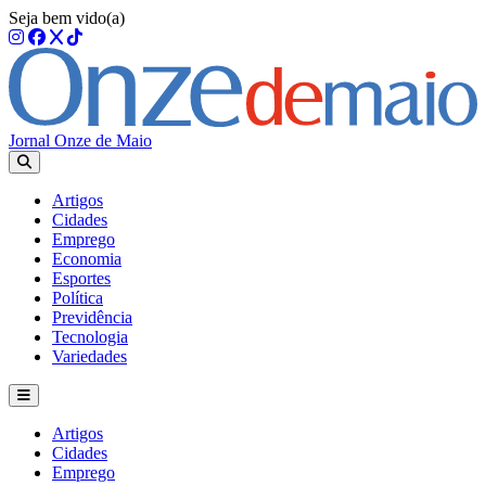
Seja bem vido(a)
Jornal Onze de Maio
Artigos
Cidades
Emprego
Economia
Esportes
Política
Previdência
Tecnologia
Variedades
Artigos
Cidades
Emprego