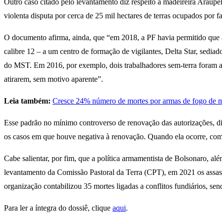
Outro caso citado pelo levantamento diz respeito à madeireira Araup
violenta disputa por cerca de 25 mil hectares de terras ocupados po
O documento afirma, ainda, que “em 2018, a PF havia permitido que a
calibre 12 – a um centro de formação de vigilantes, Delta Star, sed
do MST. Em 2016, por exemplo, dois trabalhadores sem-terra foram as
atirarem, sem motivo aparente”.
Leia também:
Cresce 24% número de mortes por armas de fogo de m
Esse padrão no mínimo controverso de renovação das autorizações, di
os casos em que houve negativa à renovação. Quando ela ocorre, com
Cabe salientar, por fim, que a política armamentista de Bolsonaro, a
levantamento da Comissão Pastoral da Terra (CPT), em 2021 os assa
organização contabilizou 35 mortes ligadas a conflitos fundiários, s
Para ler a íntegra do dossiê, clique
aqui
.