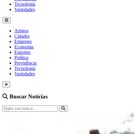
Tecnologia
Variedades
Artigos
Cidades
Emprego
Economia
Esportes
Política
Previdência
Tecnologia
Variedades
Buscar Notícias