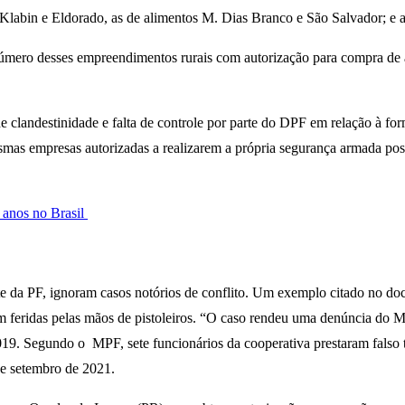
se Klabin e Eldorado, as de alimentos M. Dias Branco e São Salvador; e
úmero desses empreendimentos rurais com autorização para compra de
de clandestinidade e falta de controle por parte do DPF em relação à fo
esmas empresas autorizadas a realizarem a própria segurança armada pos
 anos no Brasil
arte da PF, ignoram casos notórios de conflito. Um exemplo citado no
aram feridas pelas mãos de pistoleiros. “O caso rendeu uma denúncia do
 2019. Segundo o MPF, sete funcionários da cooperativa prestaram falso 
de setembro de 2021.