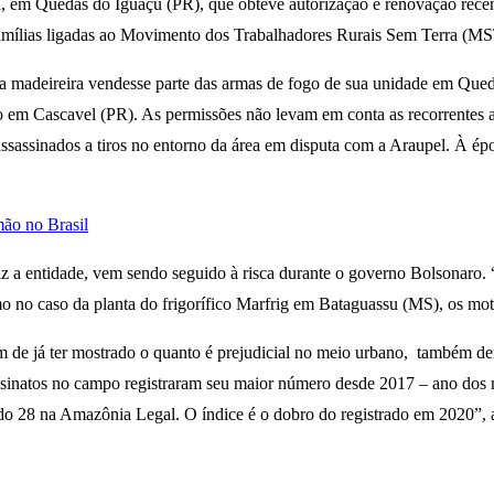
el, em Quedas do Iguaçu (PR), que obteve autorização e renovação rec
r famílias ligadas ao Movimento dos Trabalhadores Rurais Sem Terra (
 madeireira vendesse parte das armas de fogo de sua unidade em Queda
iado em Cascavel (PR). As permissões não levam em conta as recorrente
sassinados a tiros no entorno da área em disputa com a Araupel. À ép
ão no Brasil
z a entidade, vem sendo seguido à risca durante o governo Bolsonaro.
o no caso da planta do frigorífico Marfrig em Bataguassu (MS), os mo
lém de já ter mostrado o quanto é prejudicial no meio urbano, também 
ssinatos no campo registraram seu maior número desde 2017 – ano dos
endo 28 na Amazônia Legal. O índice é o dobro do registrado em 2020”, 