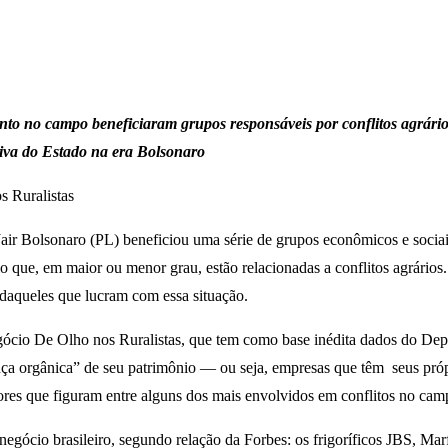
 no campo beneficiaram grupos responsáveis por conflitos agrários; 
tiva do Estado na era Bolsonaro
 Ruralistas
air Bolsonaro (PL) beneficiou uma série de grupos econômicos e sociais
ue, em maior ou menor grau, estão relacionadas a conflitos agrários. O
daqueles que lucram com essa situação.
ócio De Olho nos Ruralistas, que tem como base inédita dados do Depar
nça orgânica” de seu patrimônio — ou seja, empresas que têm seus próp
tores que figuram entre alguns dos mais envolvidos em conflitos no ca
negócio brasileiro, segundo relação da Forbes: os frigoríficos JBS, Ma