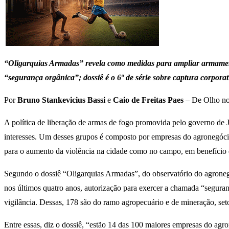
“Oligarquias Armadas”
revela como medidas para ampliar armamento
“segurança orgânica”; dossiê é o 6º de série sobre captura corpora
Por
Bruno Stankevicius Bassi
e
Caio de Freitas Paes
– De Olho nos
A política de liberação de armas de fogo promovida pelo governo de J
interesses. Um desses grupos é composto por empresas do agronegócio q
para o aumento da violência na cidade como no campo, em benefício 
Segundo o dossiê “Oligarquias Armadas”, do observatório do agroneg
nos últimos quatro anos, autorização para exercer a chamada “segura
vigilância. Dessas, 178 são do ramo agropecuário e de mineração, se
Entre essas, diz o dossiê, “estão 14 das 100 maiores empresas do agro