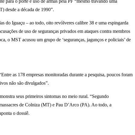
ente para o porte e uso de armas pela PF “mesmo travando uma
MST) desde a década de 1990”.
s do Iguaçu – ao todo, oito revólveres calibre 38 e uma espingarda
s acusações de uso de seguranças privados em ataques contra membros
oca, o MST acusou um grupo de ‘seguranças, jagunços e policiais’ de
 “Entre as 178 empresas monitoradas durante a pesquisa, poucos foram
tivos não são divulgados”.
demonstra seus primeiros sintomas no meio rural. “Segundo
 massacres de Colniza (MT) e Pau D’Arco (PA). Ao todo, a
aponta o dossiê.