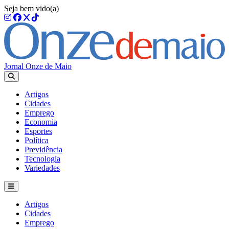
Seja bem vido(a)
Jornal Onze de Maio
Artigos
Cidades
Emprego
Economia
Esportes
Política
Previdência
Tecnologia
Variedades
Artigos
Cidades
Emprego