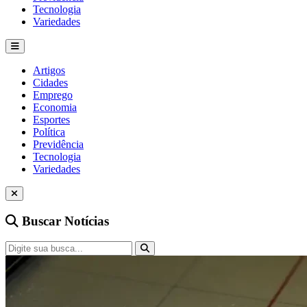
Tecnologia
Variedades
Artigos
Cidades
Emprego
Economia
Esportes
Política
Previdência
Tecnologia
Variedades
Buscar Notícias