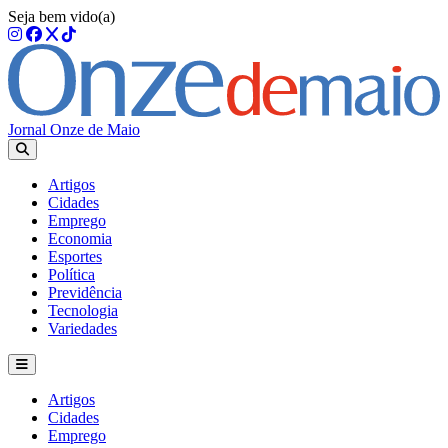
Seja bem vido(a)
Jornal Onze de Maio
Artigos
Cidades
Emprego
Economia
Esportes
Política
Previdência
Tecnologia
Variedades
Artigos
Cidades
Emprego