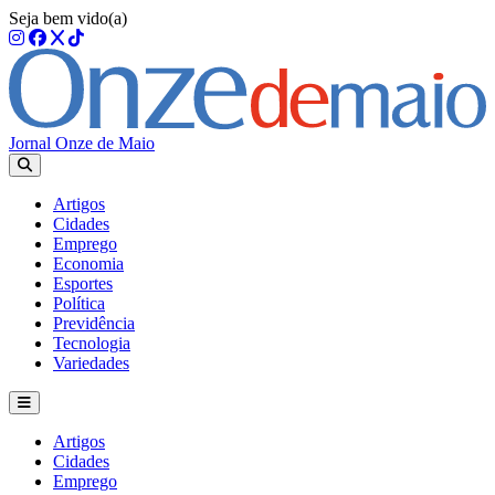
Seja bem vido(a)
Jornal Onze de Maio
Artigos
Cidades
Emprego
Economia
Esportes
Política
Previdência
Tecnologia
Variedades
Artigos
Cidades
Emprego