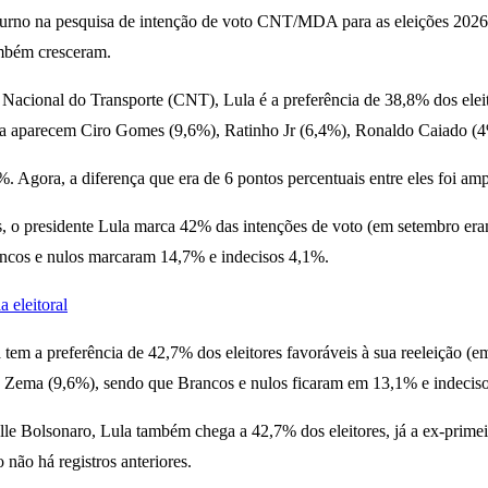
 turno na pesquisa de intenção de voto CNT/MDA para as eleições 2026. 
ambém cresceram.
ional do Transporte (CNT), Lula é a preferência de 38,8% dos eleitor
inda aparecem Ciro Gomes (9,6%), Ratinho Jr (6,4%), Ronaldo Caiado 
gora, a diferença que era de 6 pontos percentuais entre eles foi amp
as, o presidente Lula marca 42% das intenções de voto (em setembro e
ncos e nulos marcaram 14,7% e indecisos 4,1%.
a eleitoral
tem a preferência de 42,7% dos eleitores favoráveis à sua reeleição (
 Zema (9,6%), sendo que Brancos e nulos ficaram em 13,1% e indecis
helle Bolsonaro, Lula também chega a 42,7% dos eleitores, já a ex-pri
não há registros anteriores.