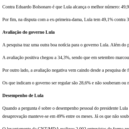
Contra Eduardo Bolsonaro é que Lula alcança o melhor número: 49,9%
Por fim, na disputa com a ex-primeira-dama, Lula tem 49,1% contra 
Avaliação do governo Lula
A pesquisa traz uma outra boa notícia para o governo Lula. Além do pr
A avaliação positiva chegou a 34,3%, sendo que em setembro marco
Por outro lado, a avaliação negativa vem caindo desde a pesquisa 
Os que indicam o governo ser regular são 28,6% e não souberam ou 
Desempenho de Lula
Quando a pergunta é sobre o desempenho pessoal do presidente Lula
desaprovação manteve-se em 49% entre os meses. Já os que não sou
O levantamento da CNT/MDA realizou 2.002 entrevistas de forma pres