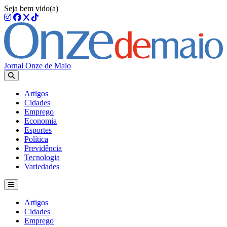
Seja bem vido(a)
Jornal Onze de Maio
Artigos
Cidades
Emprego
Economia
Esportes
Política
Previdência
Tecnologia
Variedades
Artigos
Cidades
Emprego