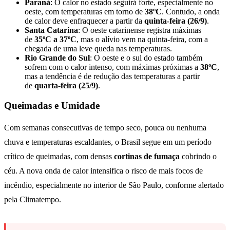
Paraná
: O calor no estado seguirá forte, especialmente no
oeste, com temperaturas em torno de
38ºC
. Contudo, a onda
de calor deve enfraquecer a partir da
quinta-feira (26/9)
.
Santa Catarina
: O oeste catarinense registra máximas
de
35ºC a 37ºC
, mas o alívio vem na quinta-feira, com a
chegada de uma leve queda nas temperaturas.
Rio Grande do Sul
: O oeste e o sul do estado também
sofrem com o calor intenso, com máximas próximas a
38ºC
,
mas a tendência é de redução das temperaturas a partir
de
quarta-feira (25/9)
.
Queimadas e Umidade
Com semanas consecutivas de tempo seco, pouca ou nenhuma
chuva e temperaturas escaldantes, o Brasil segue em um período
crítico de queimadas, com densas
cortinas de fumaça
cobrindo o
céu. A nova onda de calor intensifica o risco de mais focos de
incêndio, especialmente no interior de São Paulo, conforme alertado
pela Climatempo.