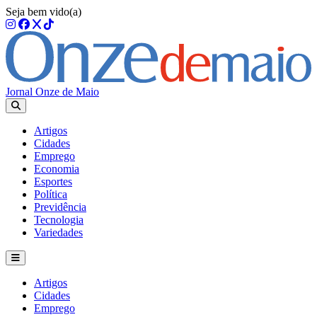
Seja bem vido(a)
Jornal Onze de Maio
Artigos
Cidades
Emprego
Economia
Esportes
Política
Previdência
Tecnologia
Variedades
Artigos
Cidades
Emprego