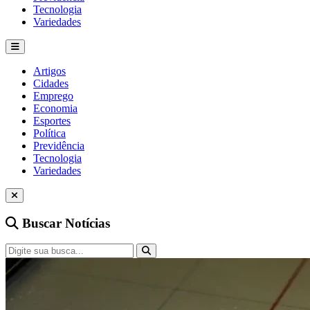
Tecnologia
Variedades
Artigos
Cidades
Emprego
Economia
Esportes
Política
Previdência
Tecnologia
Variedades
Buscar Notícias