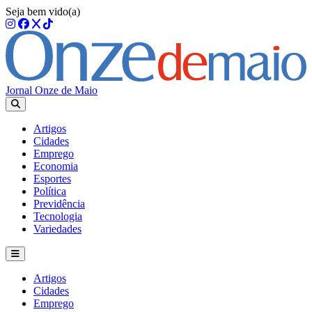
Seja bem vido(a)
Jornal Onze de Maio
Artigos
Cidades
Emprego
Economia
Esportes
Política
Previdência
Tecnologia
Variedades
Artigos
Cidades
Emprego