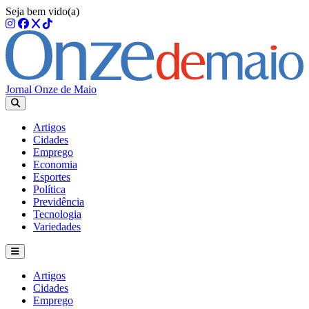
Seja bem vido(a)
Jornal Onze de Maio
Artigos
Cidades
Emprego
Economia
Esportes
Política
Previdência
Tecnologia
Variedades
Artigos
Cidades
Emprego