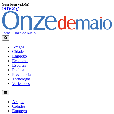
Seja bem vido(a)
Jornal Onze de Maio
Artigos
Cidades
Emprego
Economia
Esportes
Política
Previdência
Tecnologia
Variedades
Artigos
Cidades
Emprego