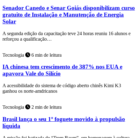
Senador Canedo e Senar Goiás disponibilizam curso
gratuito de Instalação e Manutenção de Energia
Solar
A segunda edição da capacitação teve 24 horas reuniu 16 alunos e
reforçou a qualificação…
Tecnologia
6 min de leitura
IA chinesa tem crescimento de 387% nos EUA e
apavora Vale do Silício
A acessibilidade do sistema de código aberto chinês Kimi K3
ganhou os norte-amdricanos
Tecnologia
2 min de leitura
Brasil lança o seu 1º foguete movido à propulsão
líquida
A missão foi batizada de “Trem Baum”, em homenagem à cultura