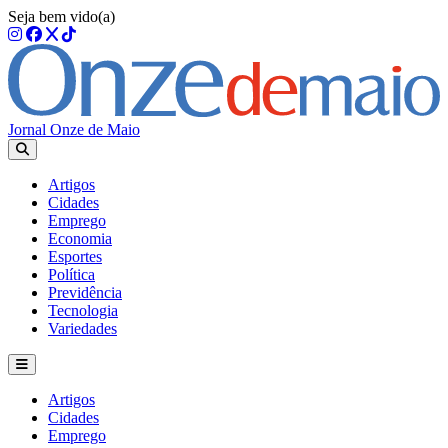
Seja bem vido(a)
Jornal Onze de Maio
Artigos
Cidades
Emprego
Economia
Esportes
Política
Previdência
Tecnologia
Variedades
Artigos
Cidades
Emprego